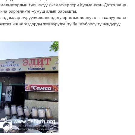
рмалыктардын тиешелүү кызматкерлери Курманжан-Датка жана
нча биргеликте жумуш алып барышты.
 адамдар жүрүүчү жолдордогу орнотмолорду алып салуу жана
руксат иш кагаздарды жок курулушту баштабоосу түшүндүрүү