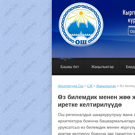
Башкы бет
Жаңылыктар
Бирд
Архитектура Ош
»
СЖ
»
Жаңылыктар
» Өз билемд
Өз билемдик менен жөө 
иретке келтирилүүдө
Ош регионалдык шааркурулушу жана 
архитектура боюнча башкармалыктар
уруксатсыз өз билемдик менен жүргүз
иретке келтирүү боюнча эки тараптуу