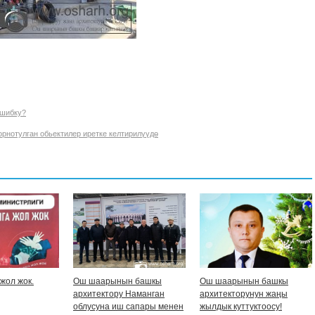
шибку?
рнотулган обьектилер иретке келтирилүүдө
жол жок.
Ош шаарынын башкы
Ош шаарынын башкы
архитектору Наманган
архитекторунун жаңы
облусуна иш сапары менен
жылдык куттуктоосу!