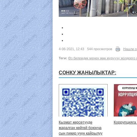
4-06-2021, 12:43
544 просмотров
Нашли о
Теги:
Өз билемдик менен жөө жүрүүчү жолдорго о
СОНКУ ЖАНЫЛЫКТАР:
Кызмат көрсөтүүдө
Коррупцияга 
жаралган көйгөй боюнча
сын пикир үчүн кайрылуу