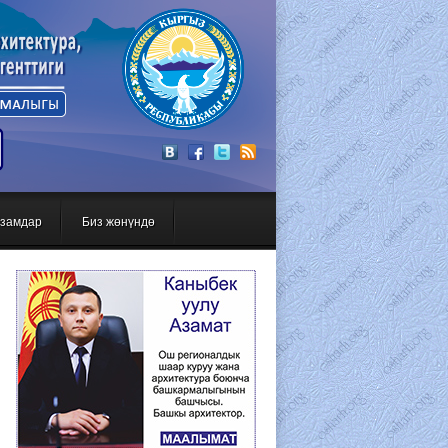
Вход
Регистрация
замдар
Биз жөнүндө