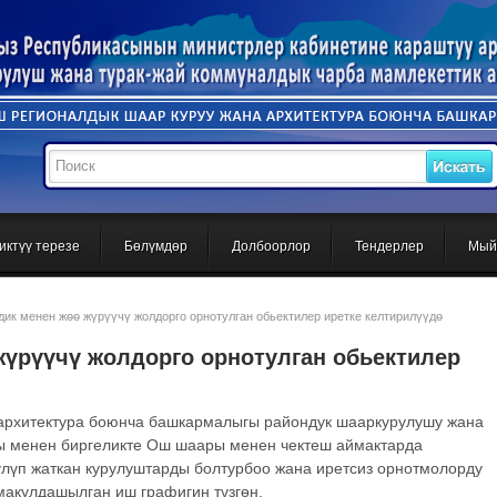
иктүү терезе
Бөлүмдөр
Долбоорлор
Тендерлер
Мый
ик менен жөө жүрүүчү жолдорго орнотулган обьектилер иретке келтирилүүдө
жүрүүчү жолдорго орнотулган обьектилер
архитектура боюнча башкармалыгы райондук шааркурулушу жана
ы менен биргеликте Ош шаары менен чектеш аймактарда
үлүп жаткан курулуштарды болтурбоо жана иретсиз орнотмолорду
 макулдашылган иш графигин түзгөн.