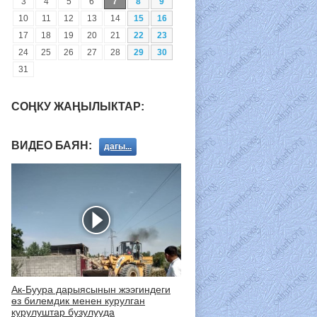
3
4
5
6
7
8
9
10
11
12
13
14
15
16
17
18
19
20
21
22
23
24
25
26
27
28
29
30
31
СОҢКУ ЖАҢЫЛЫКТАР:
ВИДЕО БАЯН:
дагы...
Ак-Буура дарыясынын жээгиндеги
өз билемдик менен курулган
курулуштар бузулууда