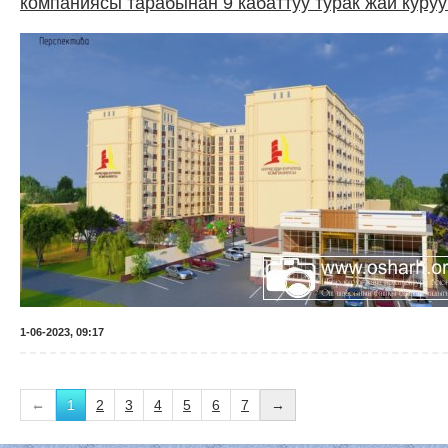
компаниясы тарабынан 9 кабаттуу турак жай куру
1-06-2023, 09:17
←
1
2
3
4
5
6
7
→