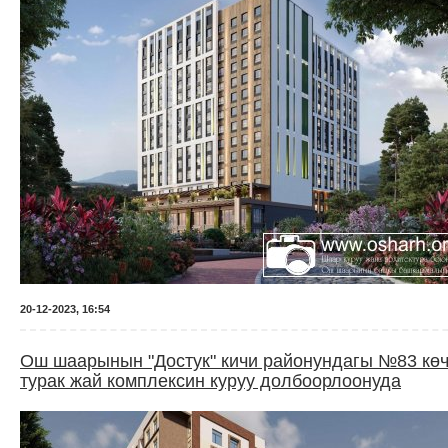
20-12-2023, 16:54
Ош шаарынын "Достук" кичи районундагы №83 көч
турак жай комплексин куруу долбоорлоонуда