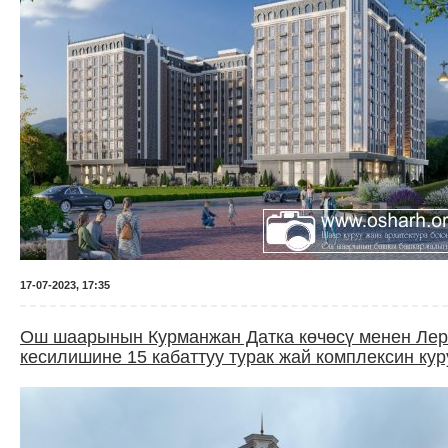
17-07-2023, 17:35
Ош шаарынын Курманжан Датка көчөсү менен Лер
кесилишине 15 кабаттуу турак жай комплексин ку