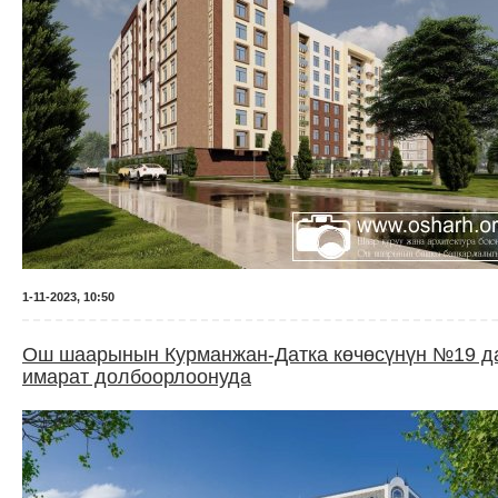
1-11-2023, 10:50
Ош шаарынын Курманжан-Датка көчөсүнүн №19 дар
имарат долбоорлоонуда