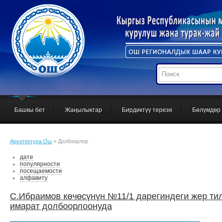
Башкы бет
Жаңылыктар
Бирдиктүү терезе
Бөлүмдөр
Архитектура Ош
» Долбоорлор
дате
популярности
посещаемости
алфавиту
С.Ибраимов көчөсүнүн №11/1 дарегиндеги жер тилк
имарат долбоорлоонуда