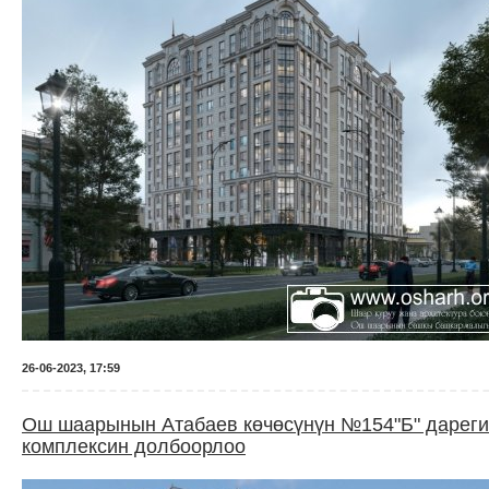
26-06-2023, 17:59
Ош шаарынын Атабаев көчөсүнүн №154"Б" дарегин
комплексин долбоорлоо