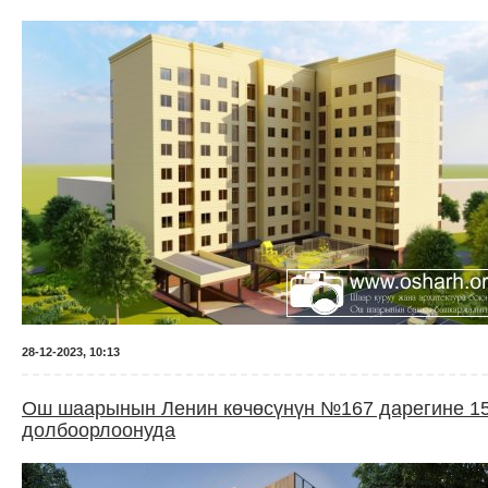
28-12-2023, 10:13
Ош шаарынын Ленин көчөсүнүн №167 дарегине 15 
долбоорлоонуда