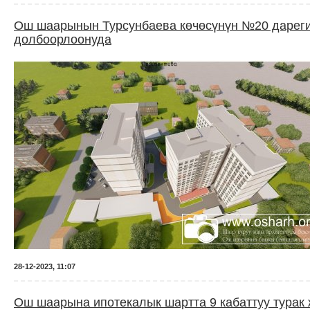
Ош шаарынын Турсунбаева көчөсүнүн №20 дарегин
долбоорлоонуда
28-12-2023, 11:07
Ош шаарына ипотекалык шартта 9 кабаттуу турак