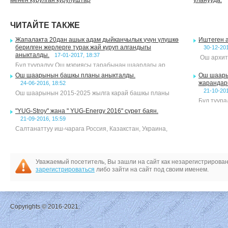
менен курулган курулуштар
уланууда.
бузулууда
ЧИТАЙТЕ ТАКЖЕ
Жапалакта 20дан ашык адам дыйканчылык үчүн үлүшкө
Иштеген а
берилген жерлерге турак жай куруп алгандыгы
30-12-201
аныкталды.
17-01-2017, 18:37
Ош архит
Бул тууралуу Ош мэриясы тарабынан шаардагы ар
Ош шаарынын башкы планы аныкталды.
Ош шаары
жарандарг
24-06-2016, 18:52
21-10-201
Ош шаарынын 2015-2025 жылга карай башкы планы
Бул туура
"YUG-Stroy" жана " YUG-Energy 2016" сүрөт баян.
21-09-2016, 15:59
Салтанаттуу иш-чарага Россия, Казакстан, Украина,
Уважаемый посетитель, Вы зашли на сайт как незарегистрирова
зарегистрироваться
либо зайти на сайт под своим именем.
Copyrights © 2016-2021.