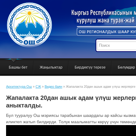
Башкы бет
Жаңылыктар
Бирдиктүү терезе
Бөлүмдөр
Архитектура Ош
»
СЖ
»
Видео баян
» Жапалакта 20дан ашык адам үлүш жерлерге 
Жапалакта 20дан ашык адам үлүш жерлер
аныкталды.
Бул тууралуу Ош мэриясы тарабынан шаардагы ар кайсы кызмат
иликтеп жатып билдирди. Толук маалыматты көрүү үчүн төмөндөг