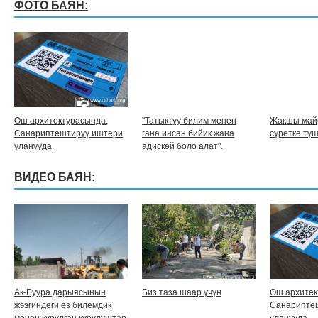
ФОТО БАЯН:
Ош архитектурасында,
"Татыктуу билим менен
Жакшы май
Санариптештирүү иштери
гана инсан бийик жана
сүрөткө түш
уланууда.
адискөй боло алат".
ВИДЕО БАЯН:
Ак-Буура дарыясынын
Биз таза шаар үчүн
Ош архитек
жээгиндеги өз билемдик
Санарипте