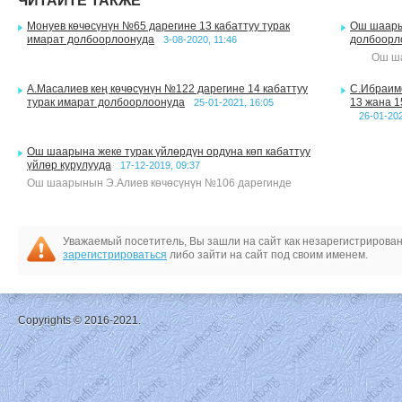
ЧИТАЙТЕ ТАКЖЕ
Монуев көчөсүнүн №65 дарегине 13 кабаттуу турак
Ош шаарын
имарат долбоорлоонуда
долбоорл
3-08-2020, 11:46
Ош шаа
А.Масалиев кең көчөсүнүн №122 дарегине 14 кабаттуу
С.Ибраимо
турак имарат долбоорлоонуда
13 жана 1
25-01-2021, 16:05
26-01-202
Ош шаарына жеке турак үйлөрдүн ордуна көп кабаттуу
үйлөр курулууда
17-12-2019, 09:37
Ош шаарынын Э.Алиев көчөсүнүн №106 дарегинде
Уважаемый посетитель, Вы зашли на сайт как незарегистрирова
зарегистрироваться
либо зайти на сайт под своим именем.
Copyrights © 2016-2021.