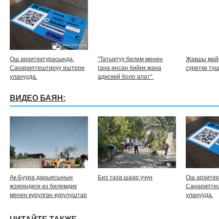
Ош архитектурасында,
"Татыктуу билим менен
Жакшы май
Санариптештирүү иштери
гана инсан бийик жана
сүрөткө түш
уланууда.
адискөй боло алат".
ВИДЕО БАЯН:
Ак-Буура дарыясынын
Биз таза шаар үчүн
Ош архитек
жээгиндеги өз билемдик
Санарипте
менен курулган курулуштар
уланууда.
бузулууда