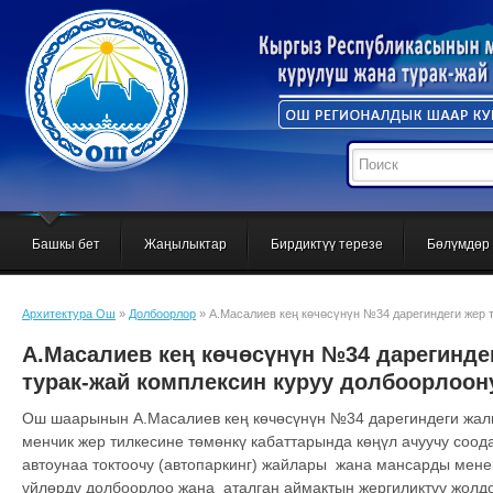
Башкы бет
Жаңылыктар
Бирдиктүү терезе
Бөлүмдөр
Архитектура Ош
»
Долбоорлор
» А.Масалиев кең көчөсүнүн №34 дарегиндеги жер т
долбоорлоонуда
А.Масалиев кең көчөсүнүн №34 дарегиндег
турак-жай комплексин куруу долбоорлоон
Ош шаарынын А.Масалиев кең көчөсүнүн №34 дарегиндеги жалп
менчик жер тилкесине төмөнкү кабаттарында көңүл ачуучу соода
автоунаа токтоочу (автопаркинг) жайлары жана мансарды менен 
үйлөрдү долбоорлоо жана аталган аймактын жергиликтүү жолдо