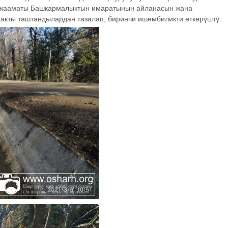
 жааматы Башкармалыктын имаратынын айланасын жана
макты таштандылардан тазалап, биринчи ишембиликти өткөрүштү.