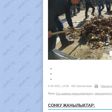
6-03-2021, 14:38
602 просмотров
Нашли о
Теги:
Ош шаарын жашылдандыруу
,
көрктөндүрүү
СОНКУ ЖАНЫЛЫКТАР: