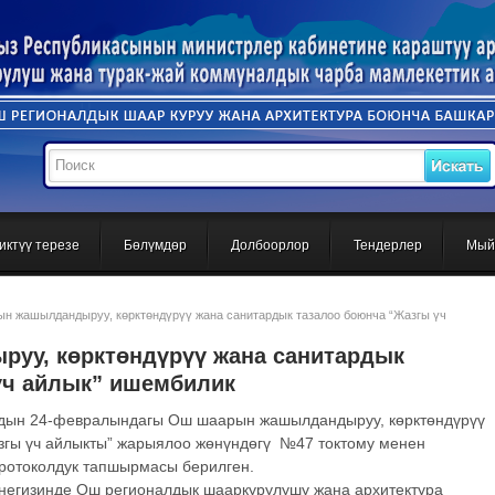
иктүү терезе
Бөлүмдөр
Долбоорлор
Тендерлер
Мый
н жашылдандыруу, көрктөндүрүү жана санитардык тазалоо боюнча “Жазгы үч
уу, көрктөндүрүү жана санитардык
үч айлык” ишембилик
ын 24-февралындагы Ош шаарын жашылдандыруу, көрктөндүрүү
згы үч айлыкты” жарыялоо жөнүндөгү №47 токтому менен
ротоколдук тапшырмасы берилген.
негизинде Ош регионалдык шааркурулушу жана архитектура