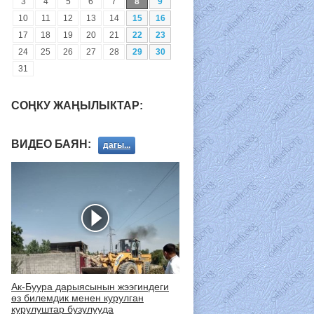
3
4
5
6
7
8
9
10
11
12
13
14
15
16
17
18
19
20
21
22
23
24
25
26
27
28
29
30
31
СОҢКУ ЖАҢЫЛЫКТАР:
ВИДЕО БАЯН:
дагы...
Ак-Буура дарыясынын жээгиндеги
өз билемдик менен курулган
курулуштар бузулууда