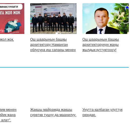
жол жок.
Ош шаарынын башкы
Ош шаарынын башкы
архитектору Наманган
архитекторунун жаңы
облусуна иш сапары менен
жылдык куттуктоосу!
барды.
лим менен
Жакшы майрамда жакшы
Унутта калбаган улуттук
ийик жана
сүрөткө түшүү да маанилүү.
оюндар.
 алат".