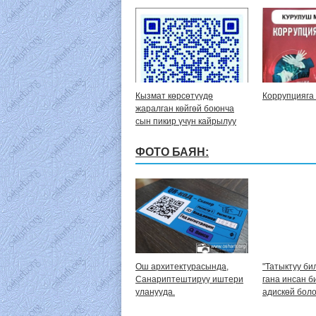
Кызмат көрсөтүүдө
Коррупцияга 
жаралган көйгөй боюнча
сын пикир үчүн кайрылуу
ФОТО БАЯН:
Ош архитектурасында,
"Татыктуу би
Санариптештирүү иштери
гана инсан б
уланууда.
адискөй боло