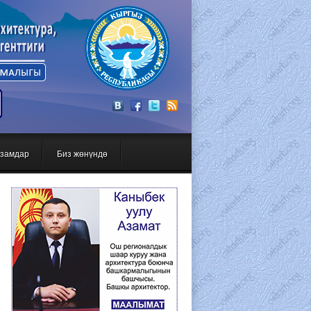
Вход
Регистрация
замдар
Биз жөнүндө