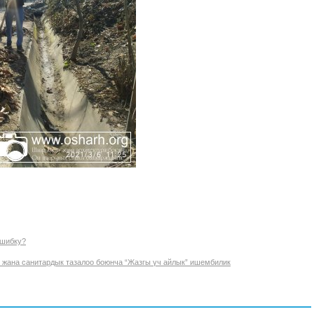
шибку?
 жана санитардык тазалоо боюнча “Жазгы үч айлык” ишембилик