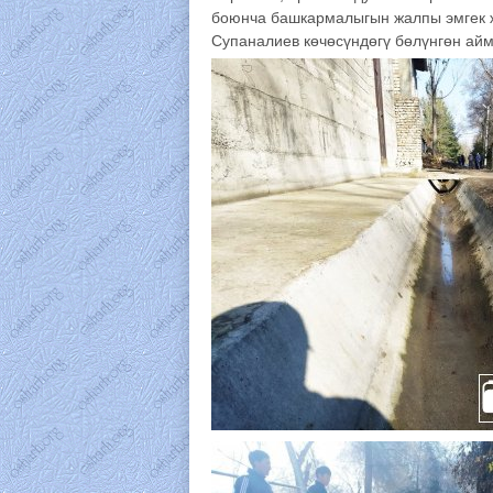
боюнча башкармалыгын жалпы эмгек
Супаналиев көчөсүндөгү бөлүнгөн ай