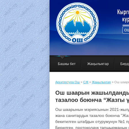
Башкы бет
Жаңылыктар
Бирд
Архитектура Ош
»
СЖ
»
Жаңылыктар
» Ош шаары
айлык” ишембилик
Ош шаарын жашылдандыр
тазалоо боюнча “Жазгы 
Ош шаарынын мэриясынын 2021-жылд
жана санитардык тазалоо боюнча “Жа
бекитилген штабдын отурумунун №1 п
Берилген, протоколдук тапшырманын 