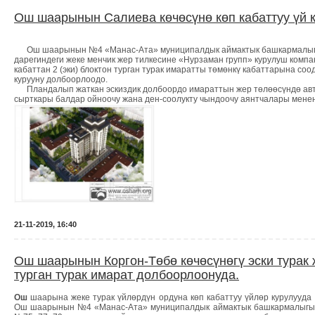
Ош шаарынын Салиева көчөсүнө көп кабаттуу үй 
Ош шаарынын №4 «Манас-Ата» муниципалдык аймактык башкармалыгы
дарегиндеги жеке менчик жер тилкесине «Нурзаман групп» курулуш компан
кабаттан 2 (эки) блоктон турган турак имаратты төмөнкү кабаттарына со
курууну долбоорлоодо.
Пландалып жаткан эскиздик долбоордо имараттын жер төлөөсүндө авто
сырткары балдар ойноочу жана ден-соолукту чындоочу аянтчалары менен
21-11-2019, 16:40
Ош шаарынын Коргон-Төбө көчөсүнөгү эски турак
турган турак имарат долбоорлоонуда.
Ош
шаарына
жеке
турак
ү
йл
ө
рд
ү
н
ордуна
к
ө
п
кабаттуу
ү
йл
ө
р
курулууда
Ош
шаарынын
№4 «
Манас
-
Ата
»
муниципалдык
аймактык
башкармалыг