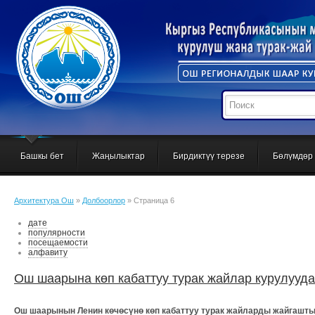
Башкы бет
Жаңылыктар
Бирдиктүү терезе
Бөлүмдөр
Архитектура Ош
»
Долбоорлор
» Страница 6
дате
популярности
посещаемости
алфавиту
Ош шаарына көп кабаттуу турак жайлар курулууда
Ош шаарынын Ленин көчөсүнө көп кабаттуу турак жайларды жайгаштыр