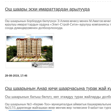
Ош шаары эски имараттардан арылууда
Ош шаарынын борбордук бөлүгүнүн Э.Алиев көчөсү менен М.Аматов көчөл
курулуш имараттардын ордуна «Элит-Строй-Сити» курулуш компаниясы т
соода дүкөндөрүменен долбоорлоонуда.
28-08-2019, 17:46
Ош шаарынын Анар кичи шаарчасына турак жай ку
Ош шаарынын батыш б
ө
л
г
кө
п этаждуу турак жайларды долб
ү
ү,
Ош шаарынын №3 «Керме-Тоо» муниципалдык аймактык башкармалыгыны
№217/1 дарегинде жайгашкан жеке менчик жер тилкесине 9 кабаттан тург