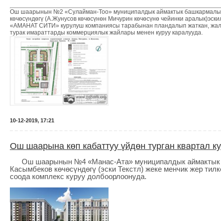
Ош шаарынын №2 «Сулайман-Тоо» муниципалдык аймактык башкармалы
көчөсүндөгү (А.Жунусов көчөсүнөн Мичурин көчөсүнө чейинки аралык)эск
«АМАНАТ СИТИ» курулуш компаниясы тарабынан пландалып жаткан, жалпы
турак имараттарды коммерциялык жайлары менен куруу каралууда.
10-12-2019, 17:21
Ош шаарына көп кабаттуу үйдөн турган квартал к
Ош шаарынын №4 «Манас-Ата» муниципалдык аймактык 
Касымбеков к
өчөсүндөгү (эски Текстл)
жеке менчик жер тилк
соода комплекс куруу долбоорлоонуда.