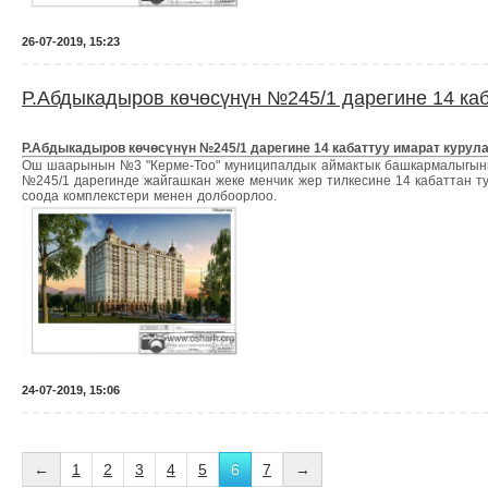
26-07-2019, 15:23
Р.Абдыкадыров көчөсүнүн №245/1 дарегине 14 каб
Р.Абдыкадыров көчөсүнүн №245/1 дарегине 14 кабаттуу имарат курула
Ош шаарынын №3 "Керме-Тоо" муниципалдык аймактык башкармалыгыны
№245/1 дарегинде жайгашкан жеке менчик жер тилкесине 14 кабаттан ту
соода комплекстери менен долбоорлоо.
24-07-2019, 15:06
←
1
2
3
4
5
6
7
→