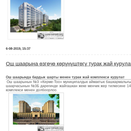
6-08-2019, 15:37
Ош шаарына өзгөчө көрүнүштөгү турак жай курула
Ош шаарында бардык шарты менен турак жай комплекси курулат
Ош шаарынын №3 «Керме-Тоо» муниципалдык аймактык башкармалыгын
шаарчасынын №3Б дарегинде жайгашкан жеке менчик жер тилкесине 14 
комплекси менен долбоорлоо.