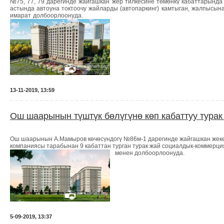
№75, 77, 79 дарегинде жайгашкан жер тилкесине төмөнкү кабаттарында
астында автоуна токтоочу жайларды (автопаркинг) камтыган, жалпысынан
имарат
долбоорлоонуда
.
13-11-2019, 13:59
Ош шаарынын түштүк бөлүгүнө көп кабаттуу турак
Ош шаарынын А.Мамыров көчөсүндогү №86м-1 дарегинде жайгашкан жеке
компаниясы тарабынан 9 кабаттан турган турак жай социалдык-коммерц
менен долбоорлоонуда.
5-09-2019, 13:37