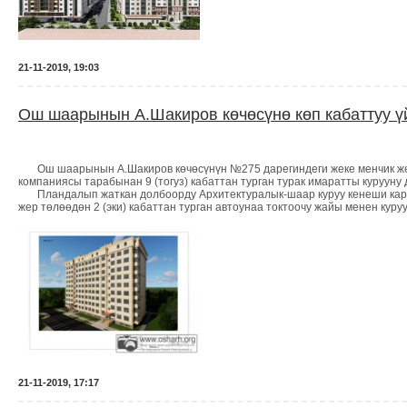
21-11-2019, 19:03
Ош шаарынын А.Шакиров көчөсүнө көп кабаттуу ү
Ош шаарынын А.Шакиров көчөсүнүн №275 дарегиндеги жеке менчик жер
компаниясы тарабынан 9 (тогуз) кабаттан турган турак имаратты курууну
Пландалып жаткан долбоорду Архитектуралык-шаар куруу кенеши карап
жер төлөөдөн 2 (эки) кабаттан турган автоунаа токтоочу жайы менен кур
21-11-2019, 17:17